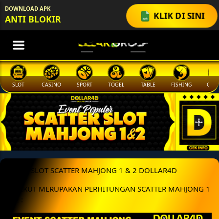
DOWNLOAD APK
KLIK DI SINI
ANTI BLOKIR
CASINO
SPORT
TOGEL
TABLE
FISHING
COCK F.
ARC
EVENT SLOT SCATTER MAHJONG 1 & 2 DOLLAR4D
BERIKUT MERUPAKAN PERHITUNGAN SCATTER MAHJONG 1
& 2 :