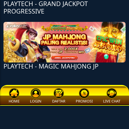
PLAYTECH - GRAND JACKPOT
PROGRESSIVE
PLAYTECH - MAGIC MAHJONG JP
HOME
LOGIN
DAFTAR
PROMOSI
LIVE CHAT