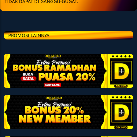
TIDAK DAPAT DI GANGGU-GUGAT.
PROMOSI LAINNYA