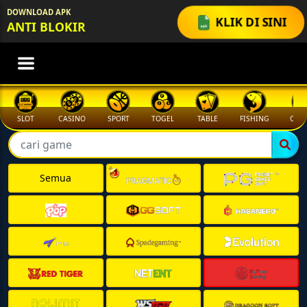
DOWNLOAD APK
KLIK DI SINI
ANTI BLOKIR
CASINO
SPORT
TOGEL
TABLE
FISHING
COCK F.
ARC
Semua